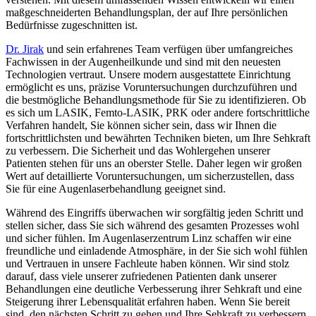
maßgeschneiderten Behandlungsplan, der auf Ihre persönlichen
Bedürfnisse zugeschnitten ist.
Dr. Jirak
und sein erfahrenes Team verfügen über umfangreiches
Fachwissen in der Augenheilkunde und sind mit den neuesten
Technologien vertraut. Unsere modern ausgestattete Einrichtung
ermöglicht es uns, präzise Voruntersuchungen durchzuführen und
die bestmögliche Behandlungsmethode für Sie zu identifizieren. Ob
es sich um LASIK, Femto-LASIK, PRK oder andere fortschrittliche
Verfahren handelt, Sie können sicher sein, dass wir Ihnen die
fortschrittlichsten und bewährten Techniken bieten, um Ihre Sehkraft
zu verbessern. Die Sicherheit und das Wohlergehen unserer
Patienten stehen für uns an oberster Stelle. Daher legen wir großen
Wert auf detaillierte Voruntersuchungen, um sicherzustellen, dass
Sie für eine Augenlaserbehandlung geeignet sind.
Während des Eingriffs überwachen wir sorgfältig jeden Schritt und
stellen sicher, dass Sie sich während des gesamten Prozesses wohl
und sicher fühlen. Im Augenlaserzentrum Linz schaffen wir eine
freundliche und einladende Atmosphäre, in der Sie sich wohl fühlen
und Vertrauen in unsere Fachleute haben können. Wir sind stolz
darauf, dass viele unserer zufriedenen Patienten dank unserer
Behandlungen eine deutliche Verbesserung ihrer Sehkraft und eine
Steigerung ihrer Lebensqualität erfahren haben. Wenn Sie bereit
sind, den nächsten Schritt zu gehen und Ihre Sehkraft zu verbessern,