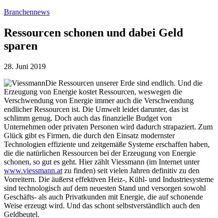
[Zum
Branchennews
Inhalt
springen]
Ressourcen schonen und dabei Geld
sparen
28. Juni 2019
Die Ressourcen unserer Erde sind endlich. Und die
Erzeugung von Energie kostet Ressourcen, weswegen die
Verschwendung von Energie immer auch die Verschwendung
endlicher Ressourcen ist. Die Umwelt leidet darunter, das ist
schlimm genug. Doch auch das finanzielle Budget von
Unternehmen oder privaten Personen wird dadurch strapaziert. Zum
Glück gibt es Firmen, die durch den Einsatz modernster
Technologien effiziente und zeitgemäße Systeme erschaffen haben,
die die natürlichen Ressourcen bei der Erzeugung von Energie
schonen, so gut es geht. Hier zählt Viessmann (im Internet unter
www.viessmann.at
zu finden) seit vielen Jahren definitiv zu den
Vorreitern. Die äußerst effektiven Heiz-, Kühl- und Industriesysteme
sind technologisch auf dem neuesten Stand und versorgen sowohl
Geschäfts- als auch Privatkunden mit Energie, die auf schonende
Weise erzeugt wird. Und das schont selbstverständlich auch den
Geldbeutel.