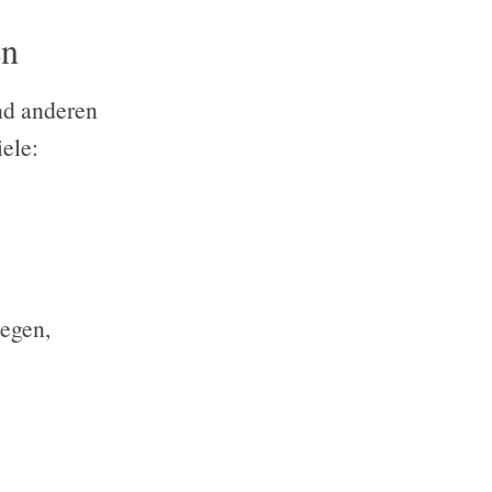
en
nd anderen
ele:
regen,