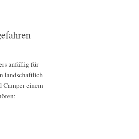
gefahren
s anfällig für
 landschaftlich
ind Camper einem
hören: