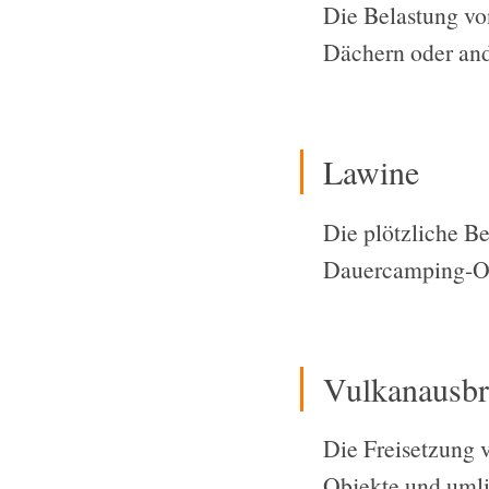
Die Belastung v
Dächern oder and
Lawine
Die plötzliche B
Dauercamping-Obj
Vulkanausb
Die Freisetzung 
Objekte und uml