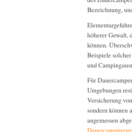
Bezeichnung, und
Elementargefahre
höherer Gewalt, 
können. Überschw
Beispiele solche
und Campingausr
Für Dauercamper, 
Umgebungen resid
Versicherung von 
sondern können a
angemessen abgesi
Dauercampingver