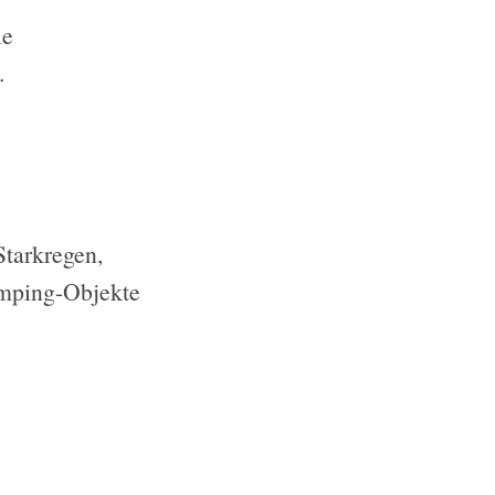
ie
.
Starkregen,
amping-Objekte