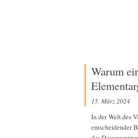
[Zum
Inhalt
springen]
Warum ein
Elementarg
15. März 2024
In der Welt des 
entscheidender B
des Dauercampens