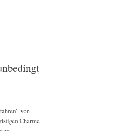
unbedingt
efahren“ von
fristigen Charme
eser