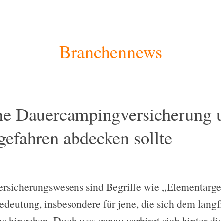
Branchennews
e Dauercampingversicherung 
efahren abdecken sollte
Versicherungswesens sind Begriffe wie „Elementarg
edeutung, insbesondere für jene, die sich dem lang
 hingeben. Doch was genau verbirgt sich hinter di